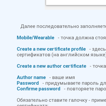
Далее последовательно заполняете
Mobile/
Wearable
- точка должна стоя
Create
a new certificate profile
- зде
сь
сертификатов (на английском языке
Create a new author certificate
- точка
Author name
- ваше имя
Password
- придумываете пароль для
Confirme password
- повторяете паро
Обязательно ставите галочку - прим
сертификата: