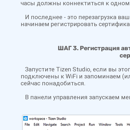
часы должны коннектиться к одному 
И последнее - это перезагрузка ваши
начинаем регистрировать сертификат
ШАГ 3. Регистрация ав
се
Запустите Tizen Studio, если вы это
подключены к WiFi и запоминаем (ил
сейчас понадобиться.
В панели управления запускаем ме