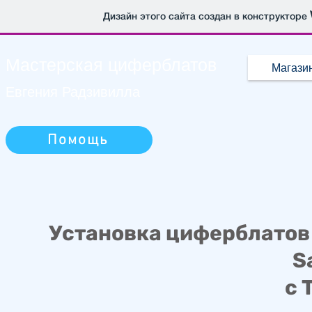
Дизайн этого сайта создан в конструкторе
Мастерская
циферблатов
Магази
Евгения Радзивилла
Помощь
Установка циферблато
S
с 