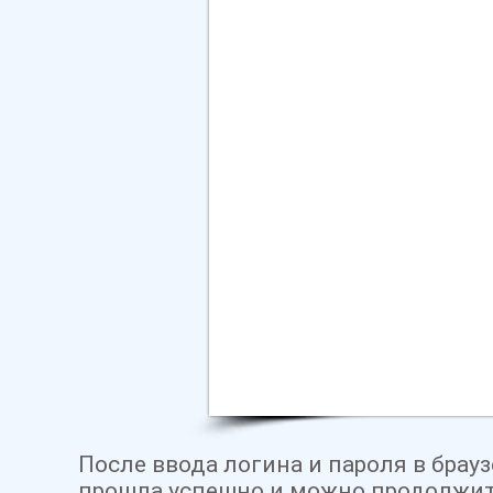
После ввода логина и пароля
в брау
прошла успешно и можно продолжит